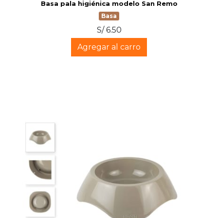
Basa pala higiénica modelo San Remo
Basa
S/ 6.50
Agregar al carro