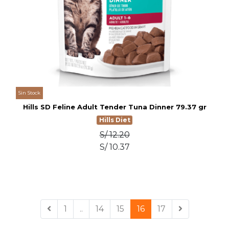
Sin Stock
Hills SD Feline Adult Tender Tuna Dinner 79.37 gr
Hills Diet
S/ 12.20
S/ 10.37
1
..
14
15
16
17