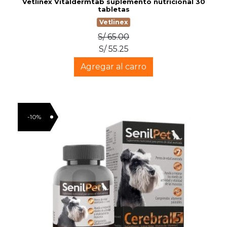
Vetlinex Vitaldermtab suplemento nutricional 30
tabletas
Vetlinex
S/ 65.00
S/ 55.25
Agregar al carro
-10%