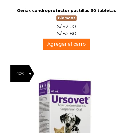
Geriax condroprotector pastillas 30 tabletas
Biomont
S/ 92.00
S/ 82.80
Agregar al carro
-10%