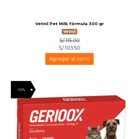
Vetnil Pet Milk fórmula 300 gr
Vetnil
S/ 115.00
S/ 103.50
Agregar al carro
-10%