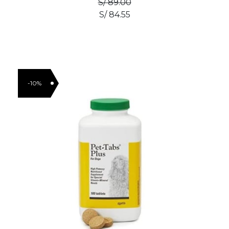
S/ 89.00
S/ 84.55
-10%