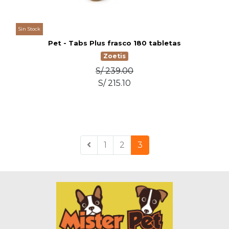
Sin Stock
Pet - Tabs Plus frasco 180 tabletas
Zoetis
S/ 239.00
S/ 215.10
1
2
3