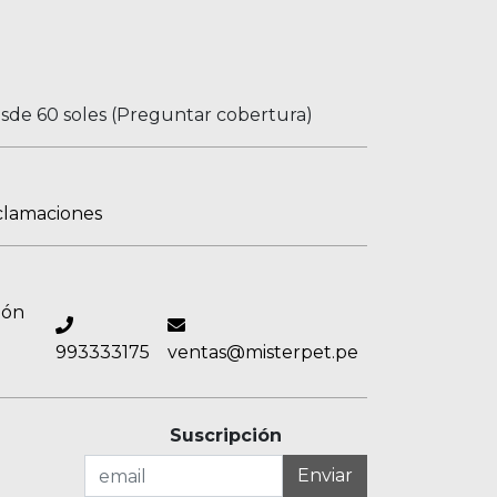
esde 60 soles (Preguntar cobertura)
clamaciones
ión
993333175
ventas@misterpet.pe
Suscripción
Enviar