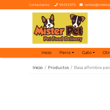
Contactanos :
993333175
ventas@misterp
Inicio
Perro
Gato
Otr
Inicio
Productos
Basa alfombra par