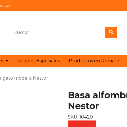
et.pe
os
Regalos Especiales
Productos en Remate
a gato modelo Nestor
Basa alfomb
Nestor
SKU: 10420