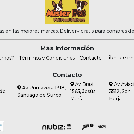
as en las mejores marcas, Delivery gratis para compras d
Más Información
Libro de re
somos?
Términos y Condiciones
Contacto
Contacto
Av Brasil
Av Aviac
Av Primavera 1318,
 de
1565, Jesús
3512, San
Santiago de Surco
María
Borja