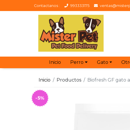
Contactanos :
993333175
ventas@misterp
Inicio
Perro
Gato
Otr
Inicio
Productos
Biofresh GF gato a
-5%