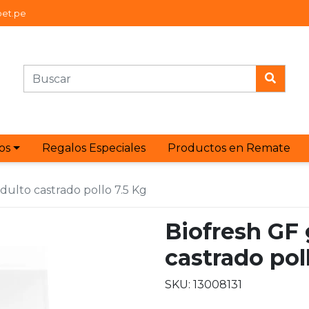
et.pe
os
Regalos Especiales
Productos en Remate
dulto castrado pollo 7.5 Kg
Biofresh GF 
castrado pol
SKU: 13008131