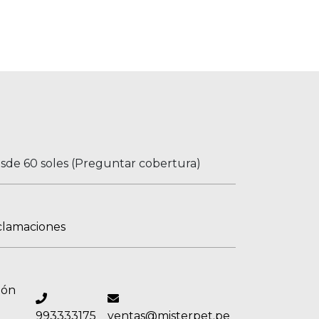
esde 60 soles (Preguntar cobertura)
clamaciones
ión
993333175
ventas@misterpet.pe