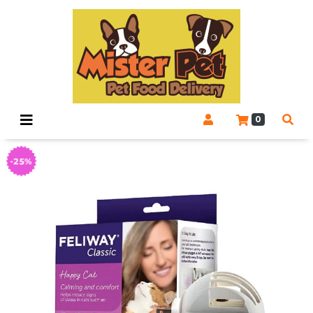
0
-25%