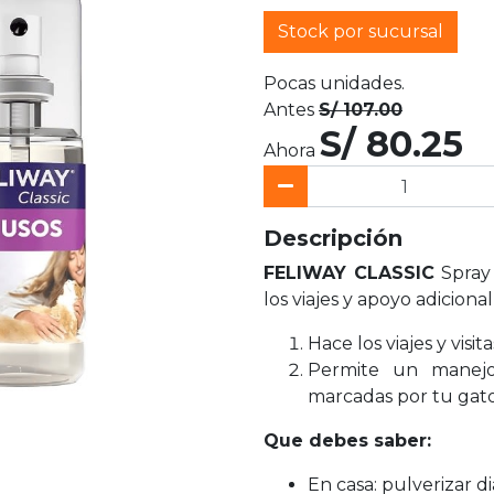
Stock por sucursal
Pocas unidades.
Antes
S/ 107.00
S/ 80.25
Ahora
Descripción
FELIWAY CLASSIC
Spray
los viajes y apoyo adiciona
Hace los viajes y visi
Permite un manejo
marcadas por tu gato
Que debes saber:
En casa: pulverizar d