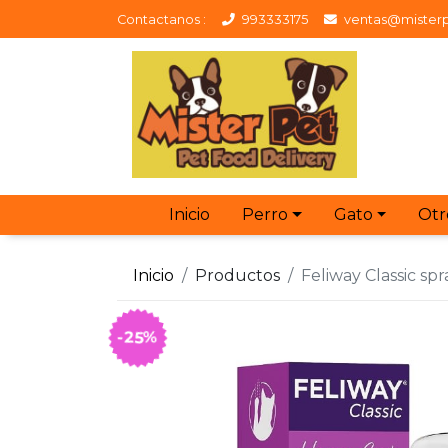
Contactanos :
993333175
ventas@misterp
Inicio
Perro
Gato
Otr
Inicio
Productos
Feliway Classic sp
-25%