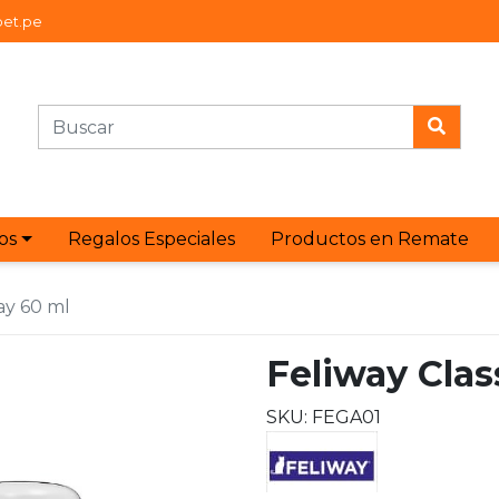
et.pe
os
Regalos Especiales
Productos en Remate
ray 60 ml
Feliway Clas
SKU: FEGA01