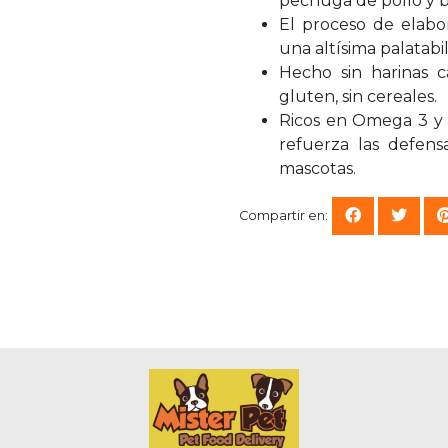
pechuga de pollo y b
El proceso de elabo
una altísima palatabil
Hecho sin harinas cá
gluten, sin cereales.
Ricos en Omega 3 y 
refuerza las defens
mascotas.
Compartir en: