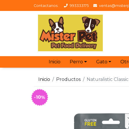
Contactanos :
993333175
ventas@misterp
Inicio
Perro
Gato
Otr
Inicio
Productos
Naturalistic Classi
-10%