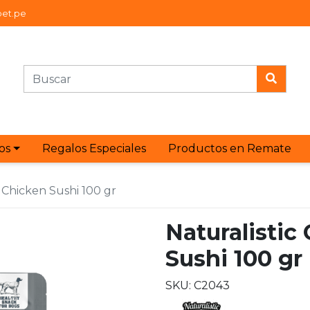
et.pe
os
Regalos Especiales
Productos en Remate
c Chicken Sushi 100 gr
Naturalistic
Sushi 100 gr
SKU: C2043