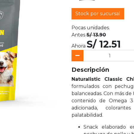
Stock por sucursal
Pocas unidades.
Antes
S/ 13.90
S/ 12.51
Ahora
Descripción
Naturalistic Classic C
formulados con pechuga
balanceadas. Con más de 8
contenido de Omega 3 y
adicionada, colorante
palatabilidad.
Snack elaborado 