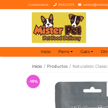
Contactanos :
993333175
ventas@misterp
Inicio
Perro
Gato
Otr
Inicio
Productos
Naturalistic Class
-10%