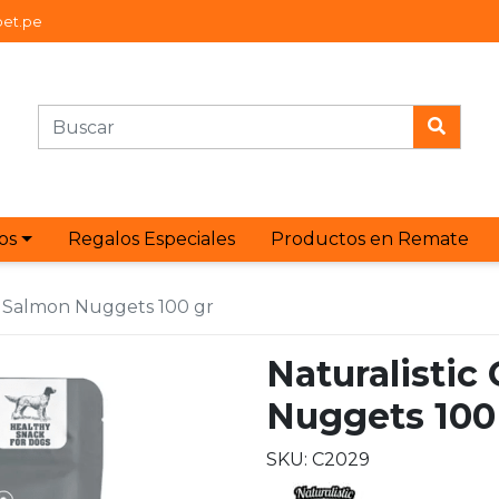
et.pe
os
Regalos Especiales
Productos en Remate
ic Salmon Nuggets 100 gr
Naturalistic
Nuggets 100
SKU: C2029