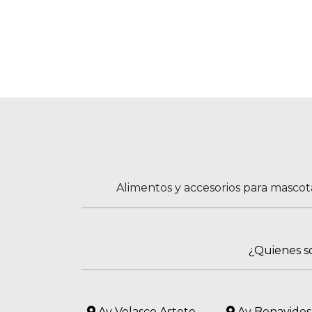
Alimentos y accesorios para mascot
¿Quienes 
Av Velasco Astete
Av Benavides