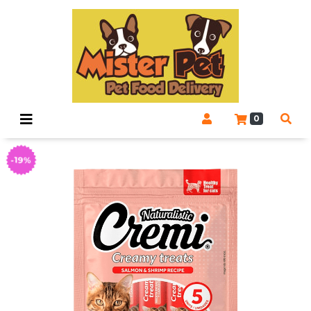
0
-19%