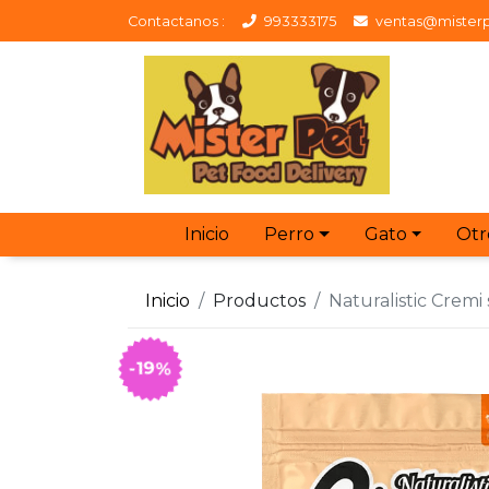
Contactanos :
993333175
ventas@misterp
Inicio
Perro
Gato
Otr
Inicio
Productos
Naturalistic Cremi
-19%