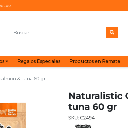
et.pe
os
Regalos Especiales
Productos en Remate
 salmon & tuna 60 gr
Naturalistic
tuna 60 gr
SKU: C2494