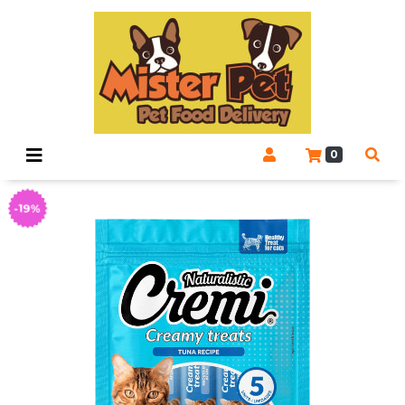
0
-19%