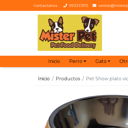
Contactanos :
993333175
ventas@misterp
Inicio
Perro
Gato
Otr
Inicio
Productos
Pet Show plato vid