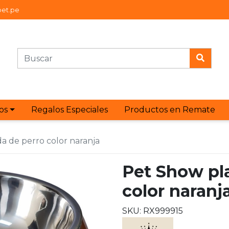
et.pe
os
Regalos Especiales
Productos en Remate
a de perro color naranja
Pet Show pla
color naranj
SKU: RX999915